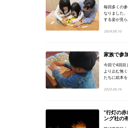
毎回多くの参
なりました。
する姿が見ら
2024.06.10
家族で参加
今回で4回目
より止む無く
たちに絵本を
2023.06.16
“行灯の赤
ング社の