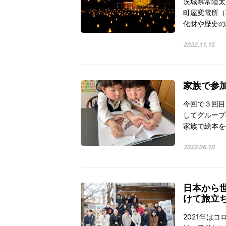
茨城県常陸太
町屋変電所（
化財や歴史の
2022.11.15
家族で参加
今回で３回目
してグループ
家族で絵本を
2022.06.10
日本から
けて旅立
2021年は