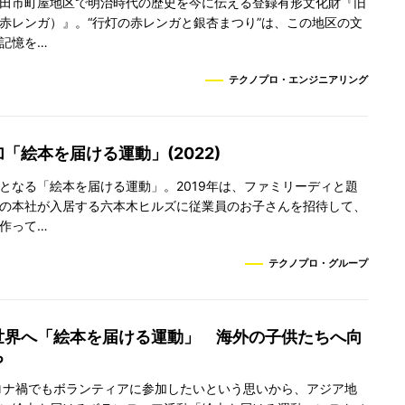
田市町屋地区で明治時代の歴史を今に伝える登録有形文化財『旧
赤レンガ）』。“行灯の赤レンガと銀杏まつり”は、この地区の文
記憶を…
テクノプロ・エンジニアリング
「絵本を届ける運動」(2022)
となる「絵本を届ける運動」。2019年は、ファミリーディと題
の本社が入居する六本木ヒルズに従業員のお子さんを招待して、
作って…
テクノプロ・グループ
世界へ「絵本を届ける運動」 海外の子供たちへ向
ち
コロナ禍でもボランティアに参加したいという思いから、アジア地