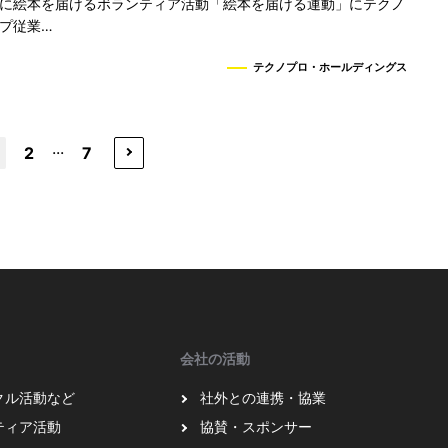
に絵本を届けるボランティア活動「絵本を届ける運動」にテクノ
プ従業…
テクノプロ・ホールディングス
...
2
7
会社の活動
クル活動など
社外との連携・協業
ティア活動
協賛・スポンサー