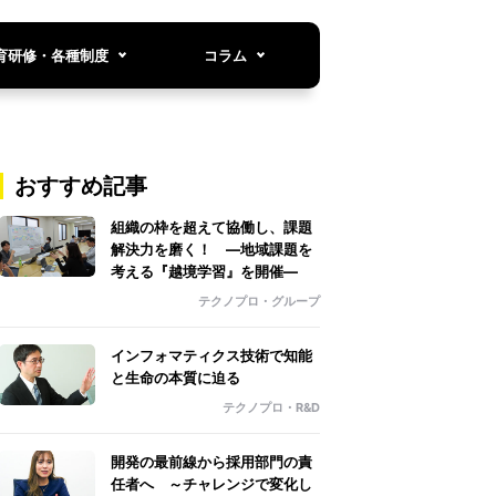
育研修・各種制度
コラム
おすすめ記事
組織の枠を超えて協働し、課題
解決力を磨く！ ―地域課題を
考える『越境学習』を開催―
テクノプロ・グループ
インフォマティクス技術で知能
と生命の本質に迫る
テクノプロ・R&D
開発の最前線から採用部門の責
任者へ ～チャレンジで変化し