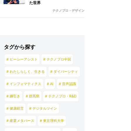
た世界
テクノプロ・デザイン
タグから探す
# ピーシーアシスト
# テクノプロ中国
# わたしらしく、生きる
# ダイバーシティ
# インフォマティクス
# AI
# 音声認識
# 綱引き
# 群馬県
# テクノプロ・R&D
# 健康経営
# デジタルツイン
# 産業メタバース
# 東京理科大学