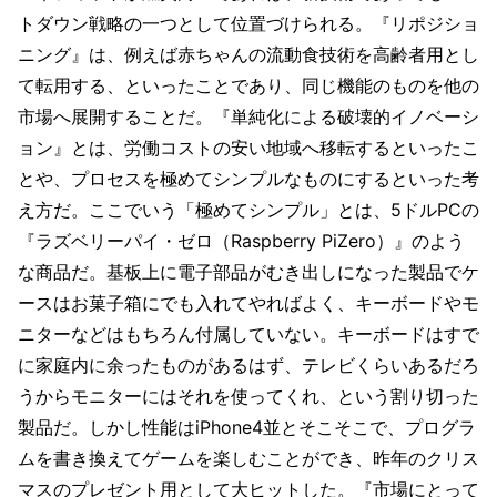
トダウン戦略の一つとして位置づけられる。『リポジショ
ニング』は、例えば赤ちゃんの流動食技術を高齢者用とし
て転用する、といったことであり、同じ機能のものを他の
市場へ展開することだ。『単純化による破壊的イノベーシ
ョン』とは、労働コストの安い地域へ移転するといったこ
とや、プロセスを極めてシンプルなものにするといった考
え方だ。ここでいう「極めてシンプル」とは、5ドルPCの
『ラズベリーパイ・ゼロ（Raspberry PiZero）』のよう
な商品だ。基板上に電子部品がむき出しになった製品でケ
ースはお菓子箱にでも入れてやればよく、キーボードやモ
ニターなどはもちろん付属していない。キーボードはすで
に家庭内に余ったものがあるはず、テレビくらいあるだろ
うからモニターにはそれを使ってくれ、という割り切った
製品だ。しかし性能はiPhone4並とそこそこで、プログラ
ムを書き換えてゲームを楽しむことができ、昨年のクリス
マスのプレゼント用として大ヒットした。『市場にとって