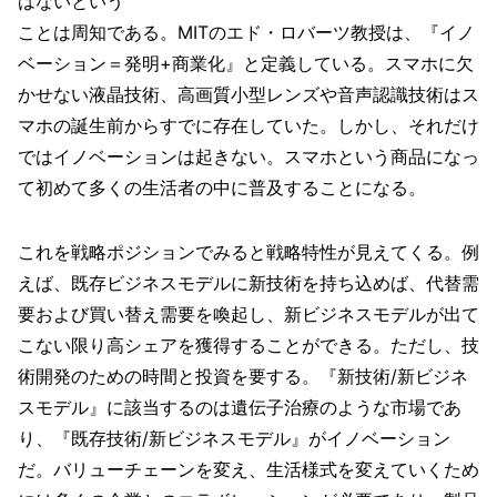
はないという
ことは周知である。MITのエド・ロバーツ教授は、『イノ
ベーション＝発明+商業化』と定義している。スマホに欠
かせない液晶技術、高画質小型レンズや音声認識技術はス
マホの誕生前からすでに存在していた。しかし、それだけ
ではイノベーションは起きない。スマホという商品になっ
て初めて多くの生活者の中に普及することになる。
これを戦略ポジションでみると戦略特性が見えてくる。例
えば、既存ビジネスモデルに新技術を持ち込めば、代替需
要および買い替え需要を喚起し、新ビジネスモデルが出て
こない限り高シェアを獲得することができる。ただし、技
術開発のための時間と投資を要する。『新技術/新ビジネ
スモデル』に該当するのは遺伝子治療のような市場であ
り、『既存技術/新ビジネスモデル』がイノベーション
だ。バリューチェーンを変え、生活様式を変えていくため