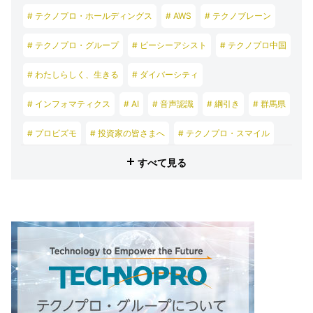
# テクノプロ・ホールディングス
# AWS
# テクノブレーン
# テクノプロ・グループ
# ピーシーアシスト
# テクノプロ中国
# わたしらしく、生きる
# ダイバーシティ
# インフォマティクス
# AI
# 音声認識
# 綱引き
# 群馬県
# プロビズモ
# 投資家の皆さまへ
# テクノプロ・スマイル
すべて見る
# テクノプロ・デザイン
# テクノプロ・エンジニアリング
# テクノプロ・IT
# テクノプロ・コンストラクション