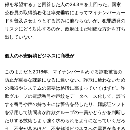
得を希望する」と回答した人の24.3％を上回った。国家
公務員の取得義務化は率先垂範によってマイナンバーカー
ドを普及させようとする試みに他ならないが、犯罪誘発の
リスクにどう対応するのか、政府はまだ明確な方針を打ち
出していない。
個人の不安解消ビジネスに商機が
このままだと2016年、マイナンバーをめぐる詐欺被害の
防止が重要な課題になるに違いない。詐欺に遭わないため
の機器やシステムの需要は格段に高まっていくはずだ。詐
欺グループの電話番号や声紋をデータベース化して、該当
する番号や声の持ち主には警告を発したり、顔認証ソフト
を活用して訪問者が詐欺グループの一員かどうかを判断し
たりする技術もより強く求められるようになっていくだろ
う。不安が募るほど、不安解消ビジネスへの需要が高まる