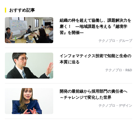
おすすめ記事
組織の枠を超えて協働し、課題解決力を
磨く！ ―地域課題を考える『越境学
習』を開催―
テクノプロ・グループ
インフォマティクス技術で知能と生命の
本質に迫る
テクノプロ・R&D
開発の最前線から採用部門の責任者へ
～チャレンジで変化した世界
テクノプロ・デザイン