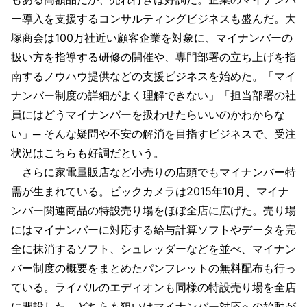
ー導入を支援するコンサルティングビジネスも盛んだ。大
塚商会は100万社近い顧客企業を対象に、マイナンバーの
扱い方を指導する研修の開催や、専門部署の立ち上げを指
南するノウハウ提供などの支援ビジネスを始めた。「マイ
ナンバー制度の詳細がよく理解できない」「担当部署の社
員にはどうマイナンバーを扱わせたらいいのかわからな
い」─ そんな疑問や不安の解消を目指すビジネスで、受注
状況はこちらも好調だという。
さらに家電量販店など小売りの店頭でもマイナンバー特
需が生まれている。ビックカメラは2015年10月、マイナ
ンバー関連商品の特設売り場をほぼ全店に広げた。売り場
にはマイナンバーに対応する給与計算ソフトやデータを完
全に抹消するソフト、シュレッダーなどを並べ、マイナン
バー制度の概要をまとめたパンフレットの無料配布も行っ
ている。ライバルのエディオンも同様の特設売り場を全店
に開設した。どちらも狙いはマイナンバー対応への始動が