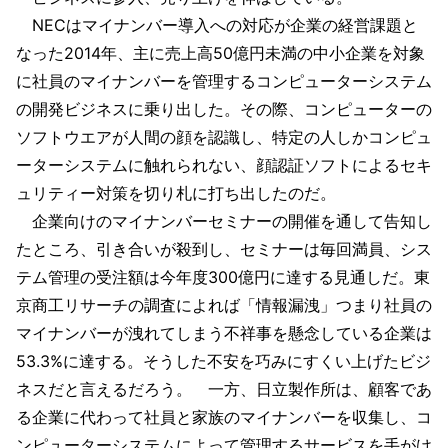
NECはマイナンバー導入への対応が企業の経営課題と
なった2014年、主に売上高50億円未満の中小企業を対象
に社員のマイナンバーを管理するコンピューターシステム
の開発ビジネスに乗り出した。その際、コンピューターの
ソフトウエアが人間の顔を認識し、特定の人しかコンピュ
ーターシステムに触れられない、顔認証ソフトによるセキ
ュリティー対策を切り札に打ち出したのだ。
企業向けのマイナンバーセミナーの開催を通して告知し
たところ、引き合いが殺到し、セミナーは毎回満員、シス
テム管理の受注額は今年度300億円に達する見通しだ。東
京商工リサーチの調査によれば「情報漏洩」つまり社員の
マイナンバーが洩れてしまう不祥事を懸念している企業は
53.3%に達する。そうした不安を巧みにすくい上げたビジ
ネスだと言えるだろう。 一方、日立製作所は、顧客であ
る企業に代わって社員と家族のマイナンバーを収集し、コ
ンピューターシステムによって管理するサービスを手がけ