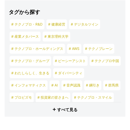
タグから探す
# テクノプロ・R&D
# 健康経営
# デジタルツイン
# 産業メタバース
# 東京理科大学
# テクノプロ・ホールディングス
# AWS
# テクノブレーン
# テクノプロ・グループ
# ピーシーアシスト
# テクノプロ中国
# わたしらしく、生きる
# ダイバーシティ
# インフォマティクス
# AI
# 音声認識
# 綱引き
# 群馬県
# プロビズモ
# 投資家の皆さまへ
# テクノプロ・スマイル
すべて見る
# テクノプロ・デザイン
# テクノプロ・エンジニアリング
# テクノプロ・IT
# テクノプロ・コンストラクション