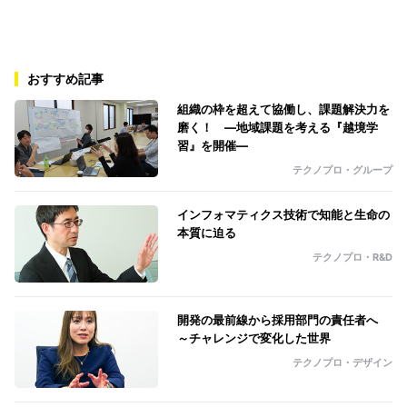
おすすめ記事
組織の枠を超えて協働し、課題解決力を
磨く！ ―地域課題を考える『越境学
習』を開催―
テクノプロ・グループ
インフォマティクス技術で知能と生命の
本質に迫る
テクノプロ・R&D
開発の最前線から採用部門の責任者へ
～チャレンジで変化した世界
テクノプロ・デザイン