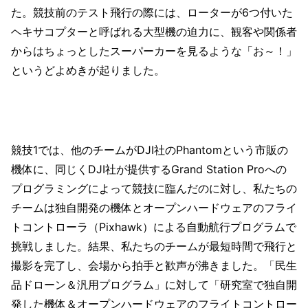
た。競技前のテスト飛行の際には、ローターが6つ付いた
ヘキサコプターと呼ばれる大型機の迫力に、観客や関係者
からはちょっとしたスーパーカーを見るような「お～！」
というどよめきが起りました。
競技1では、他のチームがDJI社のPhantomという市販の
機体に、同じくDJI社が提供するGrand Station Proへの
プログラミングによって競技に臨んだのに対し、私たちの
チームは独自開発の機体とオープンハードウェアのフライ
トコントローラ（Pixhawk）による自動航行プログラムで
挑戦しました。結果、私たちのチームが最短時間で飛行と
撮影を完了し、会場から拍手と歓声が沸きました。「民生
品ドローン＆汎用プログラム」に対して「研究室で独自開
発した機体＆オープンハードウェアのフライトコントロー