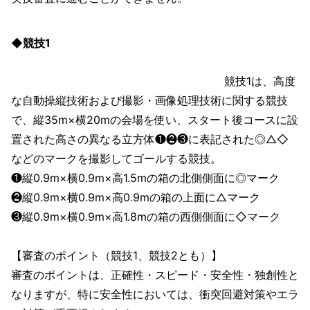
◆競技1
競技1は、高度
な自動操縦技術および撮影・画像処理技術に関する競技
で、縦35m×横20mの会場を使い、スタート後コースに設
置された高さの異なる立方体❶❷❸に表記された◎△◇
などのマークを撮影してゴールする競技。
❶縦0.9m×横0.9m×高1.5mの箱の北側側面に◎マーク
❷縦0.9m×横0.9m×高0.9mの箱の上面に△マーク
❸縦0.9m×横0.9m×高1.8mの箱の西側側面に◇マーク
【審査のポイント（競技1、競技2とも）】
審査のポイントは、正確性・スピード・安全性・独創性と
なりますが、特に安全性においては、衝突回避対策やエラ