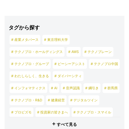
タグから探す
# 産業メタバース
# 東京理科大学
# テクノプロ・ホールディングス
# AWS
# テクノブレーン
# テクノプロ・グループ
# ピーシーアシスト
# テクノプロ中国
# わたしらしく、生きる
# ダイバーシティ
# インフォマティクス
# AI
# 音声認識
# 綱引き
# 群馬県
# テクノプロ・R&D
# 健康経営
# デジタルツイン
# プロビズモ
# 投資家の皆さまへ
# テクノプロ・スマイル
すべて見る
# テクノプロ・デザイン
# テクノプロ・エンジニアリング