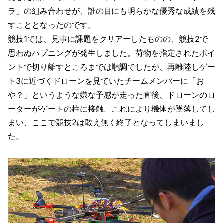
ラ」の組み合わせが、誰の目にも明らかな優秀な成績を残
すこととなったのです。
競技1では、見事に課題をクリアーしたものの、競技2で
思わぬハプニングが発生しました。荷物を指定されたポイ
ントで切り離すところまでは順調でしたが、再離陸しゲー
ト3に近づくドローンを見ていたチームメンバーに「お
や？」というような嫌な予感が走った直後、ドローンのロ
ーターがゲートの柱に接触。これにより機体が墜落してし
まい、ここで競技2は敢え無く終了となってしまいまし
た。