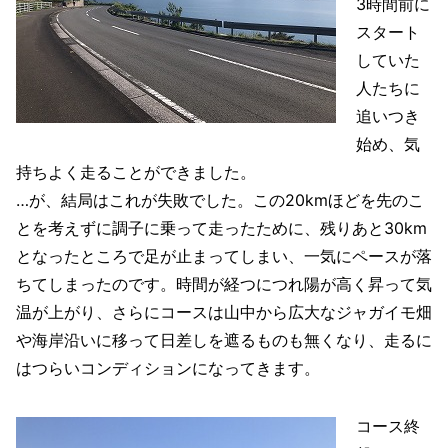
3時間前に
スタート
していた
人たちに
追いつき
始め、気
持ちよく走ることができました。
…が、結局はこれが失敗でした。この20kmほどを先のこ
とを考えずに調子に乗って走ったために、残りあと30km
となったところで足が止まってしまい、一気にペースが落
ちてしまったのです。時間が経つにつれ陽が高く昇って気
温が上がり、さらにコースは山中から広大なジャガイモ畑
や海岸沿いに移って日差しを遮るものも無くなり、走るに
はつらいコンディションになってきます。
コース終