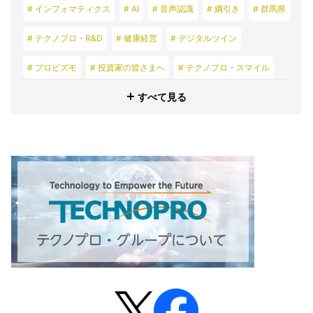
# インフォマティクス
# AI
# 音声認識
# 綱引き
# 群馬県
# テクノプロ・R&D
# 健康経営
# デジタルツイン
# プロビズモ
# 投資家の皆さまへ
# テクノプロ・スマイル
すべて見る
# テクノプロ・デザイン
# テクノプロ・エンジニアリング
# テクノプロ・IT
# テクノプロ・コンストラクション