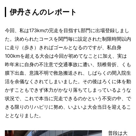
伊丹さんのレポート
今回、私は173kmの完走を目指すL部門に出場登録しまし
た。決められたコースを関門毎に設定された制限時間以内
に走り（歩き）きればゴールとなるのですが、私自身
100kmを超える大会は今回が初めてなことに加え、実は
昨年末に自身の不注意で交通事故に遭い、頚椎骨折、くも
膜下出血、意識不明で救急搬送され、しばらくの間入院生
活を余儀なくされてしまいました。その後はろくに体を動
かすこともできず体力がかなり落ちてしまっているような
状況で、これで本当に完走できるのかという不安の中、で
きる限りのリハビリに努め、いよいよ大会当日を迎えるこ
ととなりました。
普段は大