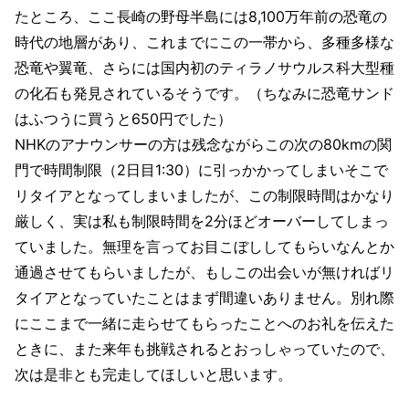
たところ、ここ長崎の野母半島には8,100万年前の恐竜の
時代の地層があり、これまでにこの一帯から、多種多様な
恐竜や翼竜、さらには国内初のティラノサウルス科大型種
の化石も発見されているそうです。（ちなみに恐竜サンド
はふつうに買うと650円でした）
NHKのアナウンサーの方は残念ながらこの次の80kmの関
門で時間制限（2日目1:30）に引っかかってしまいそこで
リタイアとなってしまいましたが、この制限時間はかなり
厳しく、実は私も制限時間を2分ほどオーバーしてしまっ
ていました。無理を言ってお目こぼししてもらいなんとか
通過させてもらいましたが、もしこの出会いが無ければリ
タイアとなっていたことはまず間違いありません。別れ際
にここまで一緒に走らせてもらったことへのお礼を伝えた
ときに、また来年も挑戦されるとおっしゃっていたので、
次は是非とも完走してほしいと思います。