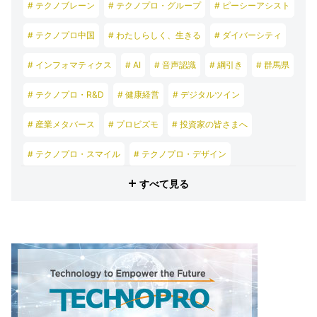
# テクノブレーン
# テクノプロ・グループ
# ピーシーアシスト
# テクノプロ中国
# わたしらしく、生きる
# ダイバーシティ
# インフォマティクス
# AI
# 音声認識
# 綱引き
# 群馬県
# テクノプロ・R&D
# 健康経営
# デジタルツイン
# 産業メタバース
# プロビズモ
# 投資家の皆さまへ
# テクノプロ・スマイル
# テクノプロ・デザイン
すべて見る
# テクノプロ・エンジニアリング
# テクノプロ・IT
# テクノプロ・コンストラクション