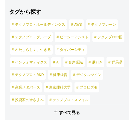
タグから探す
# テクノプロ・ホールディングス
# AWS
# テクノブレーン
# テクノプロ・グループ
# ピーシーアシスト
# テクノプロ中国
# わたしらしく、生きる
# ダイバーシティ
# インフォマティクス
# AI
# 音声認識
# 綱引き
# 群馬県
# テクノプロ・R&D
# 健康経営
# デジタルツイン
# 産業メタバース
# 東京理科大学
# プロビズモ
# 投資家の皆さまへ
# テクノプロ・スマイル
すべて見る
# テクノプロ・デザイン
# テクノプロ・エンジニアリング
# テクノプロ・IT
# テクノプロ・コンストラクション