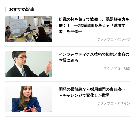
おすすめ記事
組織の枠を超えて協働し、課題解決力を
磨く！ ―地域課題を考える『越境学
習』を開催―
テクノプロ・グループ
インフォマティクス技術で知能と生命の
本質に迫る
テクノプロ・R&D
開発の最前線から採用部門の責任者へ
～チャレンジで変化した世界
テクノプロ・デザイン