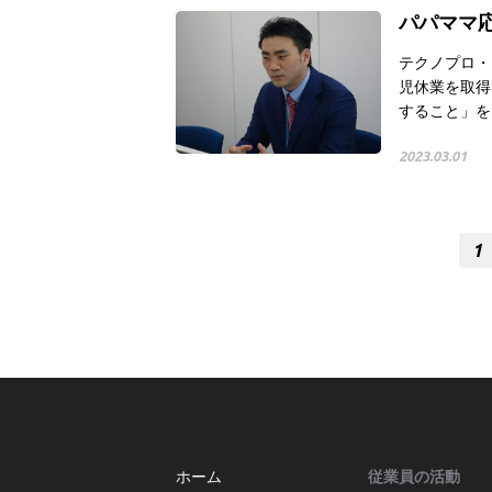
パパママ応
テクノプロ・
児休業を取得
すること」を
2023.03.01
1
ホーム
従業員の活動