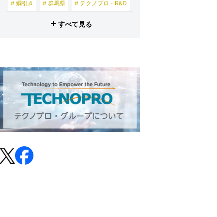
# 綱引き
# 群馬県
# テクノプロ・R&D
# 健康経営
# デジタルツイン
すべて見る
# プロビズモ
# 投資家の皆さまへ
# テクノプロ・スマイル
# テクノプロ・デザイン
# テクノプロ・エンジニアリング
# テクノプロ・IT
# テクノプロ・コンストラクション