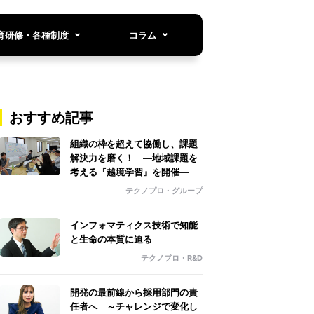
育研修・各種制度
コラム
おすすめ記事
組織の枠を超えて協働し、課題
解決力を磨く！ ―地域課題を
考える『越境学習』を開催―
テクノプロ・グループ
インフォマティクス技術で知能
と生命の本質に迫る
テクノプロ・R&D
開発の最前線から採用部門の責
任者へ ～チャレンジで変化し