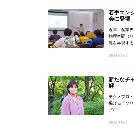
若手エン
会に登壇
近年、産業界
物理空間（リ
況を再現する
2024.07.05
新たなチ
解
テクノプロ・グ
掲げる「ソリ
プロ・…
2023.11.06