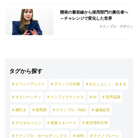
開発の最前線から採用部門の責任者へ
～チャレンジで変化した世界
テクノプロ・デザイン
タグから探す
# ピーシーアシスト
# テクノプロ中国
# わたしらしく、生きる
# ダイバーシティ
# インフォマティクス
# AI
# 音声認識
# 綱引き
# 群馬県
# テクノプロ・R&D
# 健康経営
# デジタルツイン
# 産業メタバース
# 東京理科大学
# テクノプロ・ホールディングス
# AWS
# テクノブレーン