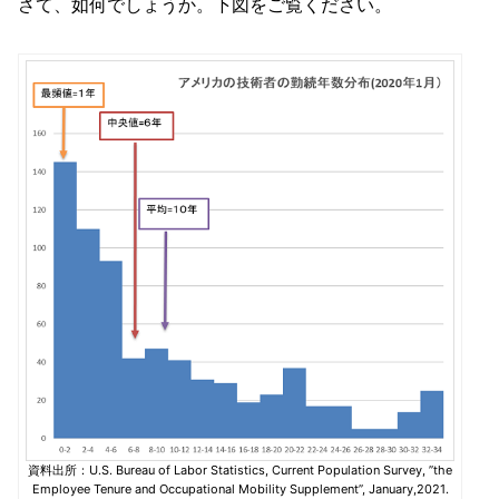
さて、如何でしょうか。下図をご覧ください。
資料出所：U.S. Bureau of Labor Statistics, Current Population Survey, ”the
Employee Tenure and Occupational Mobility Supplement”, January,2021.