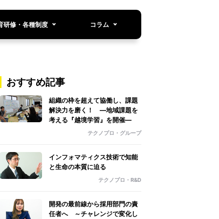
育研修・各種制度
コラム
おすすめ記事
組織の枠を超えて協働し、課題
解決力を磨く！ ―地域課題を
考える『越境学習』を開催―
テクノプロ・グループ
インフォマティクス技術で知能
と生命の本質に迫る
テクノプロ・R&D
開発の最前線から採用部門の責
任者へ ～チャレンジで変化し