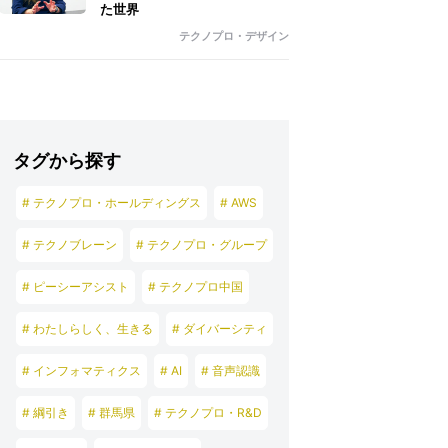
た世界
テクノプロ・デザイン
タグから探す
# テクノプロ・ホールディングス
# AWS
# テクノブレーン
# テクノプロ・グループ
# ピーシーアシスト
# テクノプロ中国
# わたしらしく、生きる
# ダイバーシティ
# インフォマティクス
# AI
# 音声認識
# 綱引き
# 群馬県
# テクノプロ・R&D