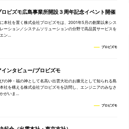
プロビズモ広島事業所開設３周年記念イベント開催
に本社を置く株式会社プロビズモは、2001年5月の創業以来シス
レーション／システムソリューションの分野で高品質サービスを
エン…
プロビズモ
アインタビュー/プロビズモ
びの神・福の神として名高い出雲大社のお膝元として知られる島
本社を構える株式会社プロビズモを訪問し、エンジニアのみなさ
かがいま…
プロビズモ
度決起会（出雲本社・東京支社）