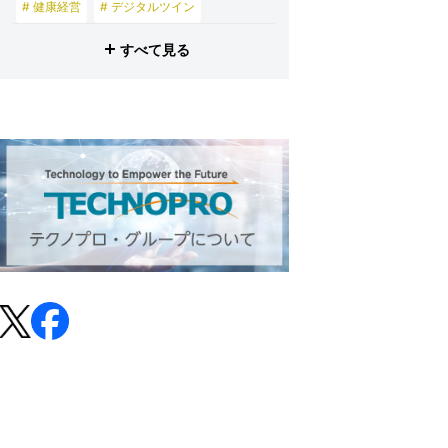
# 健康経営
# デジタルツイン
# 産業メタバース
すべて見る
# 東京理科大学
# プロビズモ
# 投資家の皆さまへ
# テクノプロ・スマイル
# テクノプロ・デザイン
# テクノプロ・エンジニアリング
# テクノプロ・IT
# テクノプロ・コンストラクション