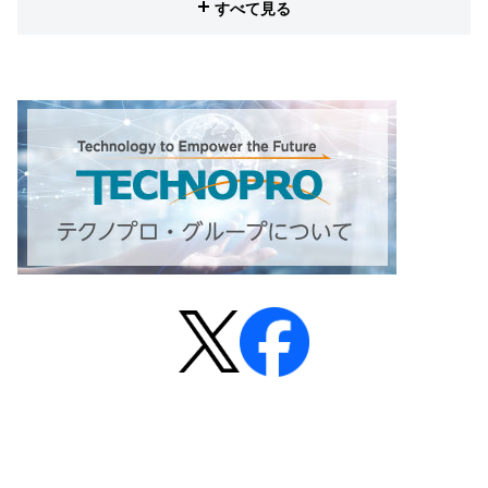
すべて見る
# テクノプロ・デザイン
# テクノプロ・エンジニアリング
# テクノプロ・IT
# テクノプロ・コンストラクション