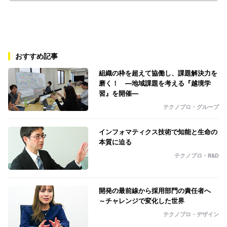
おすすめ記事
組織の枠を超えて協働し、課題解決力を
磨く！ ―地域課題を考える『越境学
習』を開催―
テクノプロ・グループ
インフォマティクス技術で知能と生命の
本質に迫る
テクノプロ・R&D
開発の最前線から採用部門の責任者へ
～チャレンジで変化した世界
テクノプロ・デザイン