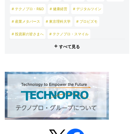
# テクノプロ・R&D
# 健康経営
# デジタルツイン
# 産業メタバース
# 東京理科大学
# プロビズモ
# 投資家の皆さまへ
# テクノプロ・スマイル
すべて見る
# テクノプロ・デザイン
# テクノプロ・エンジニアリング
# テクノプロ・IT
# テクノプロ・コンストラクション