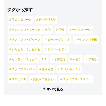
タグから探す
# 産業メタバース
# 東京理科大学
# テクノプロ・ホールディングス
# AWS
# テクノブレーン
# テクノプロ・グループ
# ピーシーアシスト
# テクノプロ中国
# わたしらしく、生きる
# ダイバーシティ
# インフォマティクス
# AI
# 音声認識
# 綱引き
# 群馬県
# テクノプロ・R&D
# 健康経営
# デジタルツイン
# プロビズモ
# 投資家の皆さまへ
# テクノプロ・スマイル
すべて見る
# テクノプロ・デザイン
# テクノプロ・エンジニアリング
# テクノプロ・IT
# テクノプロ・コンストラクション