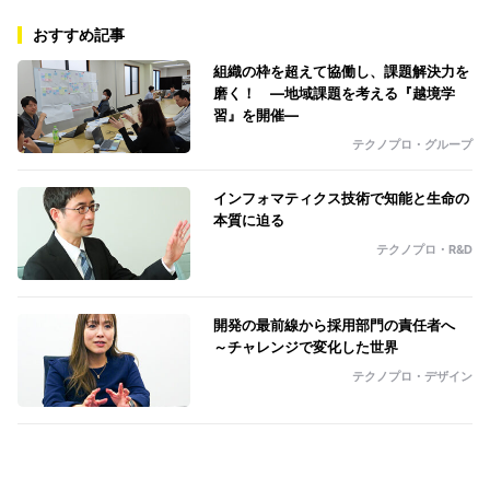
おすすめ記事
組織の枠を超えて協働し、課題解決力を
磨く！ ―地域課題を考える『越境学
習』を開催―
テクノプロ・グループ
インフォマティクス技術で知能と生命の
本質に迫る
テクノプロ・R&D
開発の最前線から採用部門の責任者へ
～チャレンジで変化した世界
テクノプロ・デザイン