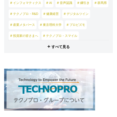
# インフォマティクス
# AI
# 音声認識
# 綱引き
# 群馬県
# テクノプロ・R&D
# 健康経営
# デジタルツイン
# 産業メタバース
# 東京理科大学
# プロビズモ
# 投資家の皆さまへ
# テクノプロ・スマイル
すべて見る
# テクノプロ・デザイン
# テクノプロ・エンジニアリング
# テクノプロ・IT
# テクノプロ・コンストラクション