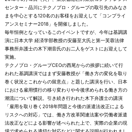
センター・品川にテクノプロ・グループの取引先のみなさ
まを中心とする120名のお客様をお迎えして「コンプライ
アンスセミナー2018」を開催しました。
毎年恒例となっているこのイベントですが、今年は基調講
演に日本大学 経済学部教授の安藤至大氏と第一芙蓉法律
事務所弁護士の木下潮音氏のお二人をゲストにお迎えして
実施。
テクノプロ・グループCEOの西尾からの挨拶に続いて行
われた基調講演ではまず安藤教授が「働き方の変化を取り
巻く状況とこれからの留意点」と題した講演を行い、日本
における雇用慣行の移り変わりや今後求められる働き方の
潮流について解説。引き続き行われた木下弁護士の講演
「雇用を取り巻く2018年問題と今後の派遣法改正による
リスクへの対応」では、働き方改革関連法案や労働者派遣
法改正などによる影響が述べられた上で、実際の企業の現
場で求められる適切な対応などに関する説明が行われまし