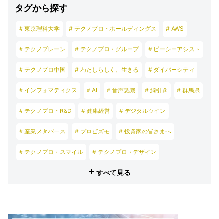
タグから探す
# 東京理科大学
# テクノプロ・ホールディングス
# AWS
# テクノブレーン
# テクノプロ・グループ
# ピーシーアシスト
# テクノプロ中国
# わたしらしく、生きる
# ダイバーシティ
# インフォマティクス
# AI
# 音声認識
# 綱引き
# 群馬県
# テクノプロ・R&D
# 健康経営
# デジタルツイン
# 産業メタバース
# プロビズモ
# 投資家の皆さまへ
# テクノプロ・スマイル
# テクノプロ・デザイン
すべて見る
# テクノプロ・エンジニアリング
# テクノプロ・IT
# テクノプロ・コンストラクション