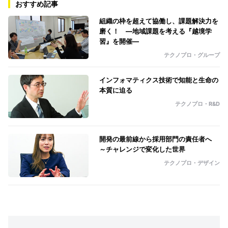
おすすめ記事
組織の枠を超えて協働し、課題解決力を
磨く！ ―地域課題を考える『越境学
習』を開催―
テクノプロ・グループ
インフォマティクス技術で知能と生命の
本質に迫る
テクノプロ・R&D
開発の最前線から採用部門の責任者へ
～チャレンジで変化した世界
テクノプロ・デザイン