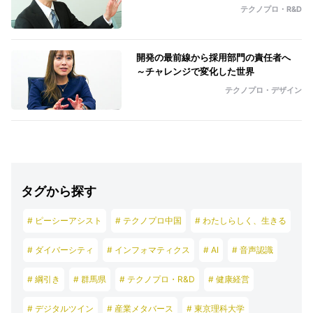
テクノプロ・R&D
開発の最前線から採用部門の責任者へ
～チャレンジで変化した世界
テクノプロ・デザイン
タグから探す
# ピーシーアシスト
# テクノプロ中国
# わたしらしく、生きる
# ダイバーシティ
# インフォマティクス
# AI
# 音声認識
# 綱引き
# 群馬県
# テクノプロ・R&D
# 健康経営
# デジタルツイン
# 産業メタバース
# 東京理科大学