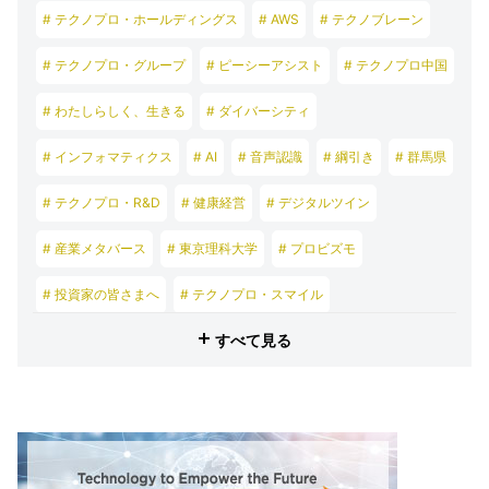
# テクノプロ・ホールディングス
# AWS
# テクノブレーン
# テクノプロ・グループ
# ピーシーアシスト
# テクノプロ中国
# わたしらしく、生きる
# ダイバーシティ
# インフォマティクス
# AI
# 音声認識
# 綱引き
# 群馬県
# テクノプロ・R&D
# 健康経営
# デジタルツイン
# 産業メタバース
# 東京理科大学
# プロビズモ
# 投資家の皆さまへ
# テクノプロ・スマイル
すべて見る
# テクノプロ・デザイン
# テクノプロ・エンジニアリング
# テクノプロ・IT
# テクノプロ・コンストラクション