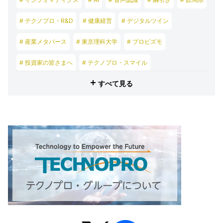
# テクノプロ・R&D
# 健康経営
# デジタルツイン
# 産業メタバース
# 東京理科大学
# プロビズモ
# 投資家の皆さまへ
# テクノプロ・スマイル
すべて見る
# テクノプロ・デザイン
# テクノプロ・エンジニアリング
# テクノプロ・IT
# テクノプロ・コンストラクション