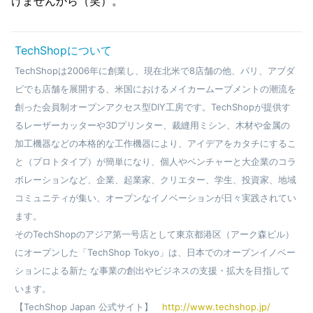
けませんから（笑）。
TechShopについて
TechShopは2006年に創業し、現在北米で8店舗の他、パリ、アブダ
ビでも店舗を展開する、米国におけるメイカームーブメントの潮流を
創った会員制オープンアクセス型DIY工房です。TechShopが提供す
るレーザーカッターや3Dプリンター、裁縫用ミシン、木材や金属の
加工機器などの本格的な工作機器により、アイデアをカタチにするこ
と（プロトタイプ）が簡単になり、個人やベンチャーと大企業のコラ
ボレーションなど、企業、起業家、クリエター、学生、投資家、地域
コミュニティが集い、オープンなイノベーションが日々実践されてい
ます。
そのTechShopのアジア第一号店として東京都港区（アーク森ビル）
にオープンした「TechShop Tokyo」は、日本でのオープンイノベー
ションによる新た な事業の創出やビジネスの支援・拡大を目指して
います。
【TechShop Japan 公式サイト】
http://www.techshop.jp/