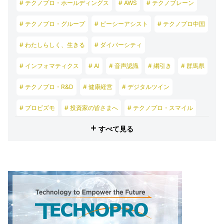
# テクノプロ・ホールディングス
# AWS
# テクノブレーン
# テクノプロ・グループ
# ピーシーアシスト
# テクノプロ中国
# わたしらしく、生きる
# ダイバーシティ
# インフォマティクス
# AI
# 音声認識
# 綱引き
# 群馬県
# テクノプロ・R&D
# 健康経営
# デジタルツイン
# プロビズモ
# 投資家の皆さまへ
# テクノプロ・スマイル
すべて見る
# テクノプロ・デザイン
# テクノプロ・エンジニアリング
# テクノプロ・IT
# テクノプロ・コンストラクション