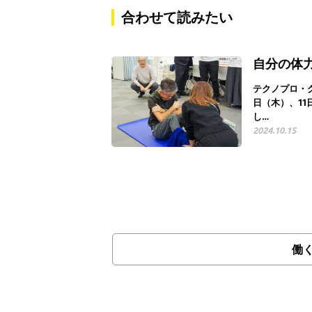
合わせて読みたい
自分の体
テクノプロ・グ
日（木）、1
し…
2024.10.15
働