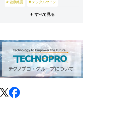
# 健康経営
# デジタルツイン
# 産業メタバース
すべて見る
# 東京理科大学
# プロビズモ
# 投資家の皆さまへ
# テクノプロ・スマイル
# テクノプロ・デザイン
# テクノプロ・エンジニアリング
# テクノプロ・IT
# テクノプロ・コンストラクション