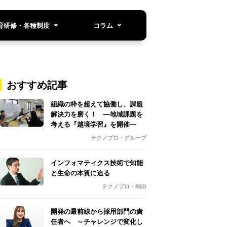
育研修・各種制度
コラム
おすすめ記事
組織の枠を超えて協働し、課題
解決力を磨く！ ―地域課題を
考える『越境学習』を開催―
テクノプロ・グループ
インフォマティクス技術で知能
と生命の本質に迫る
テクノプロ・R&D
開発の最前線から採用部門の責
任者へ ～チャレンジで変化し