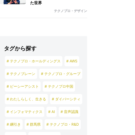
た世界
テクノプロ・デザイン
タグから探す
# テクノプロ・ホールディングス
# AWS
# テクノブレーン
# テクノプロ・グループ
# ピーシーアシスト
# テクノプロ中国
# わたしらしく、生きる
# ダイバーシティ
# インフォマティクス
# AI
# 音声認識
# 綱引き
# 群馬県
# テクノプロ・R&D