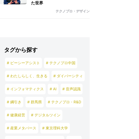
た世界
テクノプロ・デザイン
タグから探す
# ピーシーアシスト
# テクノプロ中国
# わたしらしく、生きる
# ダイバーシティ
# インフォマティクス
# AI
# 音声認識
# 綱引き
# 群馬県
# テクノプロ・R&D
# 健康経営
# デジタルツイン
# 産業メタバース
# 東京理科大学