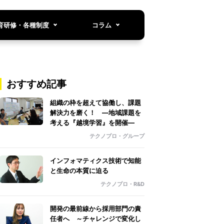
育研修・各種制度
コラム
おすすめ記事
組織の枠を超えて協働し、課題
解決力を磨く！ ―地域課題を
考える『越境学習』を開催―
テクノプロ・グループ
インフォマティクス技術で知能
と生命の本質に迫る
テクノプロ・R&D
開発の最前線から採用部門の責
任者へ ～チャレンジで変化し