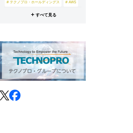
# テクノプロ・ホールディングス
# AWS
# テクノブレーン
すべて見る
# テクノプロ・グループ
# プロビズモ
# 投資家の皆さまへ
# テクノプロ・スマイル
# テクノプロ・デザイン
# テクノプロ・エンジニアリング
# テクノプロ・IT
# テクノプロ・コンストラクション