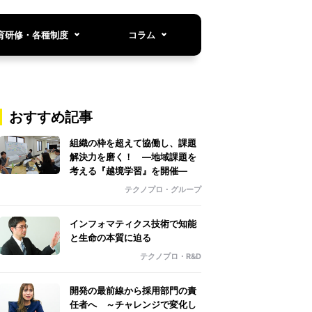
育研修・各種制度
コラム
おすすめ記事
組織の枠を超えて協働し、課題
解決力を磨く！ ―地域課題を
考える『越境学習』を開催―
テクノプロ・グループ
インフォマティクス技術で知能
と生命の本質に迫る
テクノプロ・R&D
開発の最前線から採用部門の責
任者へ ～チャレンジで変化し