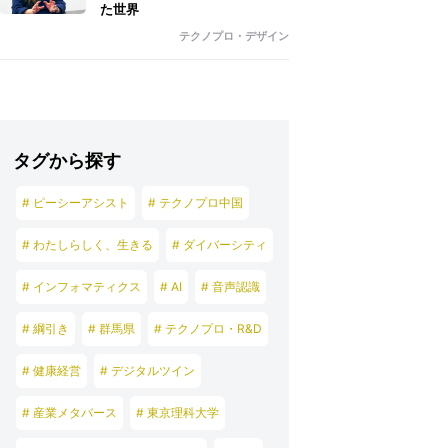
た世界
テクノプロ・デザイン
タグから探す
# ピーシーアシスト
# テクノプロ中国
# わたしらしく、生きる
# ダイバーシティ
# インフォマティクス
# AI
# 音声認識
# 綱引き
# 群馬県
# テクノプロ・R&D
# 健康経営
# デジタルツイン
# 産業メタバース
# 東京理科大学