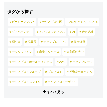
タグから探す
# ピーシーアシスト
# テクノプロ中国
# わたしらしく、生きる
# ダイバーシティ
# インフォマティクス
# AI
# 音声認識
# 綱引き
# 群馬県
# テクノプロ・R&D
# 健康経営
# デジタルツイン
# 産業メタバース
# 東京理科大学
# テクノプロ・ホールディングス
# AWS
# テクノブレーン
# テクノプロ・グループ
# プロビズモ
# 投資家の皆さまへ
# テクノプロ・スマイル
# テクノプロ・デザイン
すべて見る
# テクノプロ・エンジニアリング
# テクノプロ・IT
# テクノプロ・コンストラクション