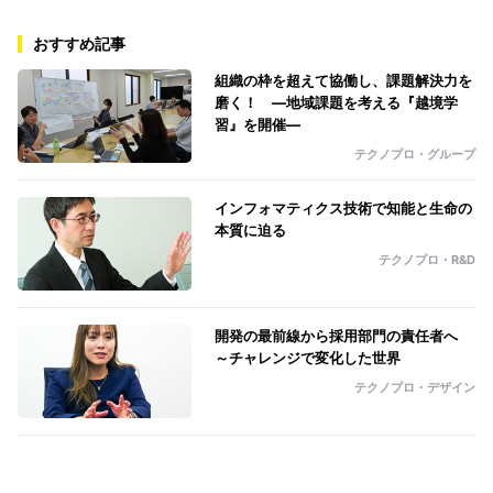
おすすめ記事
組織の枠を超えて協働し、課題解決力を
磨く！ ―地域課題を考える『越境学
習』を開催―
テクノプロ・グループ
インフォマティクス技術で知能と生命の
本質に迫る
テクノプロ・R&D
開発の最前線から採用部門の責任者へ
～チャレンジで変化した世界
テクノプロ・デザイン