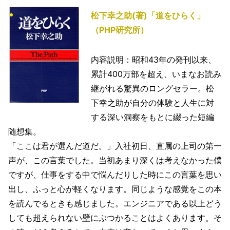
松下幸之助(著)「道をひらく」
（PHP研究所）
内容説明：昭和43年の発刊以来、
累計400万部を超え、いまなお読み
継がれる驚異のロングセラー。松
下幸之助が自分の体験と人生に対
する深い洞察をもとに綴った短編
随想集。
「ここは君が選んだ道だ。」入社初日、直属の上司の第一
声が、この言葉でした。当初あまり深くは考えなかった僕
ですが、仕事をする中で悩んだりした時にこの言葉を思い
出し、ふっと心が軽くなります。同じような感覚をこの本
を読んでるときも感じました。エンジニアである以上どう
しても超えられない壁にぶつかることはよくあります。そ