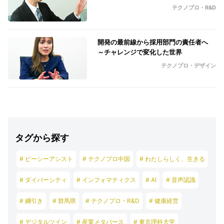
テクノプロ・R&D
開発の最前線から採用部門の責任者へ
～チャレンジで変化した世界
テクノプロ・デザイン
タグから探す
# ピーシーアシスト
# テクノプロ中国
# わたしらしく、生きる
# ダイバーシティ
# インフォマティクス
# AI
# 音声認識
# 綱引き
# 群馬県
# テクノプロ・R&D
# 健康経営
# デジタルツイン
# 産業メタバース
# 東京理科大学