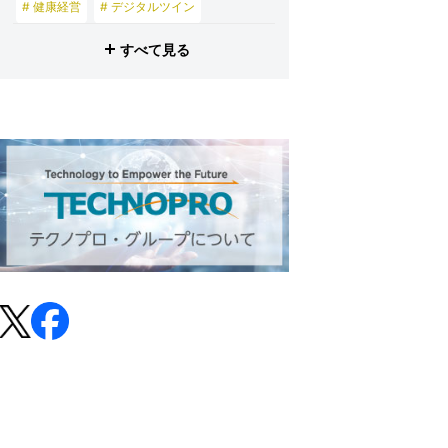
# 健康経営
# デジタルツイン
# 産業メタバース
すべて見る
# 東京理科大学
# プロビズモ
# 投資家の皆さまへ
# テクノプロ・スマイル
# テクノプロ・デザイン
# テクノプロ・エンジニアリング
# テクノプロ・IT
# テクノプロ・コンストラクション