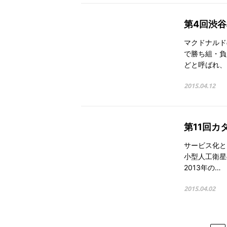
第4回渋
マクドナルド
で勝ち組・負
どと呼ばれ、2
2015.04.12
第11回カ
サービス化とI
小型人工衛星
2013年の…
2015.04.02