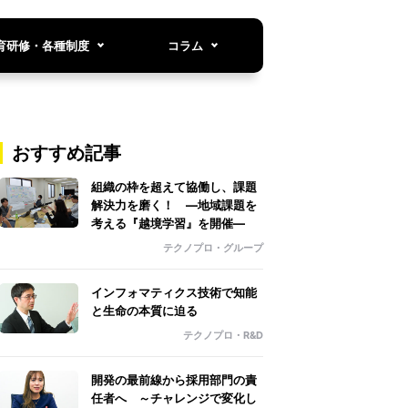
育研修・各種制度
コラム
おすすめ記事
組織の枠を超えて協働し、課題
解決力を磨く！ ―地域課題を
考える『越境学習』を開催―
テクノプロ・グループ
インフォマティクス技術で知能
と生命の本質に迫る
テクノプロ・R&D
開発の最前線から採用部門の責
任者へ ～チャレンジで変化し