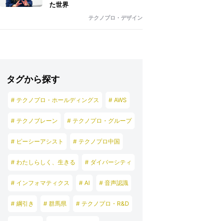
た世界
テクノプロ・デザイン
タグから探す
# テクノプロ・ホールディングス
# AWS
# テクノブレーン
# テクノプロ・グループ
# ピーシーアシスト
# テクノプロ中国
# わたしらしく、生きる
# ダイバーシティ
# インフォマティクス
# AI
# 音声認識
# 綱引き
# 群馬県
# テクノプロ・R&D