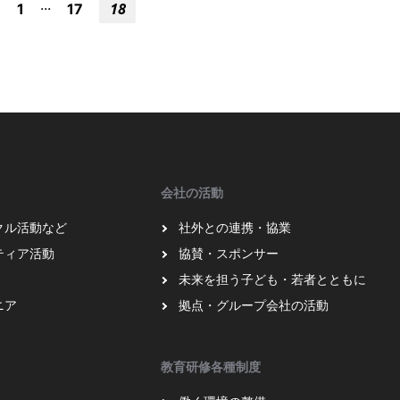
...
1
17
18
会社の活動
クル活動など
社外との連携・協業
ティア活動
協賛・スポンサー
未来を担う子ども・若者とともに
ニア
拠点・グループ会社の活動
教育研修各種制度